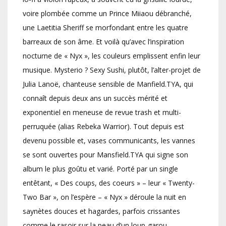
voire plombée comme un Prince Miiaou débranché,
une Laetitia Sheriff se morfondant entre les quatre
barreaux de son âme. Et voilà qu’avec l’inspiration
nocturne de « Nyx », les couleurs emplissent enfin leur
musique. Mysterio ? Sexy Sushi, plutôt, l’alter-projet de
Julia Lanoë, chanteuse sensible de Manfield.TYA, qui
connaît depuis deux ans un succès mérité et
exponentiel en meneuse de revue trash et multi-
perruquée (alias Rebeka Warrior). Tout depuis est
devenu possible et, vases communicants, les vannes
se sont ouvertes pour Mansfield.TYA qui signe son
album le plus goûtu et varié. Porté par un single
entêtant, « Des coups, des coeurs » – leur « Twenty-
Two Bar », on l’espère – « Nyx » déroule la nuit en
saynètes douces et hagardes, parfois crissantes
comme le rasoir sur la peau d’un loup-garou