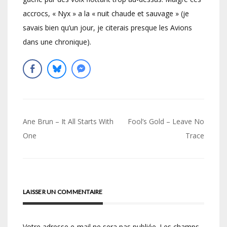
accrocs, « Nyx » a la « nuit chaude et sauvage » (je
savais bien qu’un jour, je citerais presque les Avions
dans une chronique).
Navigation
Ane Brun – It All Starts With
Fool’s Gold – Leave No
de
One
Trace
l’article
LAISSER UN COMMENTAIRE
Votre adresse e-mail ne sera pas publiée.
Les champs