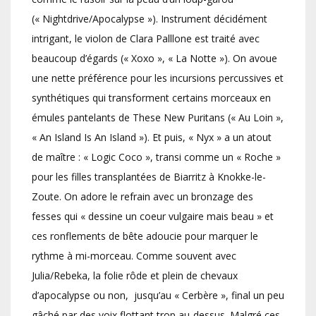
(« Nightdrive/Apocalypse »). Instrument décidément
intrigant, le violon de Clara Palllone est traité avec
beaucoup d’égards (« Xoxo », « La Notte »). On avoue
une nette préférence pour les incursions percussives et
synthétiques qui transforment certains morceaux en
émules pantelants de These New Puritans (« Au Loin »,
« An Island Is An Island »). Et puis, « Nyx » a un atout
de maître : « Logic Coco », transi comme un « Roche »
pour les filles transplantées de Biarritz à Knokke-le-
Zoute. On adore le refrain avec un bronzage des
fesses qui « dessine un coeur vulgaire mais beau » et
ces ronflements de bête adoucie pour marquer le
rythme à mi-morceau. Comme souvent avec
Julia/Rebeka, la folie rôde et plein de chevaux
d’apocalypse ou non, jusqu’au « Cerbère », final un peu
gâché par des voix flottant trop au-dessus. Malgré ces