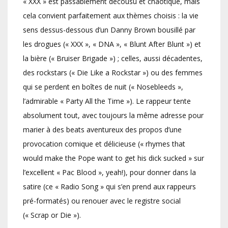
« XXX » est passablement décousu et chaotique, mais
cela convient parfaitement aux thèmes choisis : la vie
sens dessus-dessous d’un Danny Brown bousillé par
les drogues (« XXX », « DNA », « Blunt After Blunt ») et
la bière (« Bruiser Brigade ») ; celles, aussi décadentes,
des rockstars (« Die Like a Rockstar ») ou des femmes
qui se perdent en boîtes de nuit (« Nosebleeds »,
l’admirable « Party All the Time »). Le rappeur tente
absolument tout, avec toujours la même adresse pour
marier à des beats aventureux des propos d’une
provocation comique et délicieuse (« rhymes that
would make the Pope want to get his dick sucked » sur
l’excellent « Pac Blood », yeah!), pour donner dans la
satire (ce « Radio Song » qui s’en prend aux rappeurs
pré-formatés) ou renouer avec le registre social
(« Scrap or Die »).