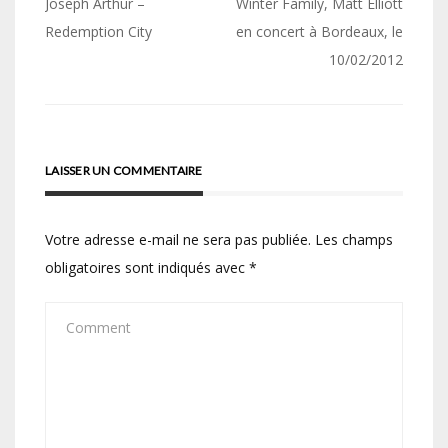
Navigation
Joseph Arthur –
Winter Family, Matt Elliott
de
Redemption City
en concert à Bordeaux, le
10/02/2012
l’article
LAISSER UN COMMENTAIRE
Votre adresse e-mail ne sera pas publiée.
Les champs
obligatoires sont indiqués avec
*