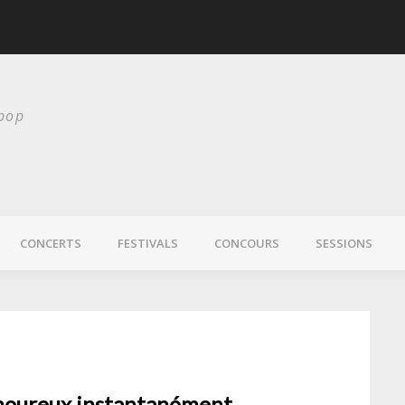
scurité
Laura Veirs bientôt
 pop
CONCERTS
FESTIVALS
CONCOURS
SESSIONS
 amoureux instantanément