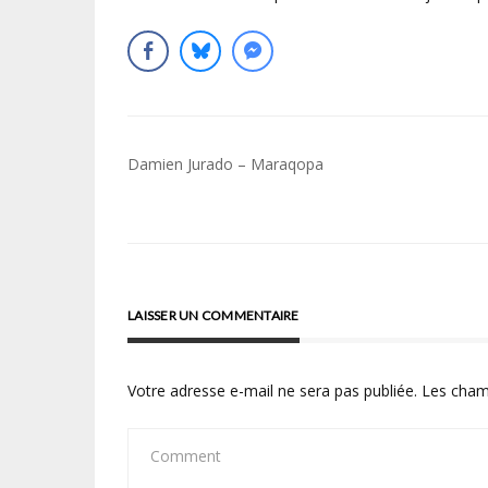
Navigation
Damien Jurado – Maraqopa
de
l’article
LAISSER UN COMMENTAIRE
Votre adresse e-mail ne sera pas publiée.
Les cham