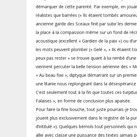
démarquer de cette parenté. Par exemple, en jouant
réalistes que barrées (« Ils étaient tombés amour
ancienne garde des Sceaux finit par subir les dernie
la place à la compassion même sur un fond de récit
acoustique (excellent « Gardien de la paix ») ou d’
les mots peuvent plomber (« Gelé », « Ils étaient t
peux pas rester » se trouve quant à lui nimbé d’un
viennent percuter la belle tension aérienne des «
« Au beau fixe », diptyque démarrant sur un premier
une litanie nous replongeant dans la désespérance
C’est seulement tout à la fin que toutes ces turpit
Falaises », en forme de conclusion plus apaisée.
Pour faire la fine bouche, tout juste pourrais-je tr
jouent plus exclusivement dans le registre de la pur
d’intitulé »). Quelques bémols tout personnels qui n
allie avec classe une puissance des textes jamais 