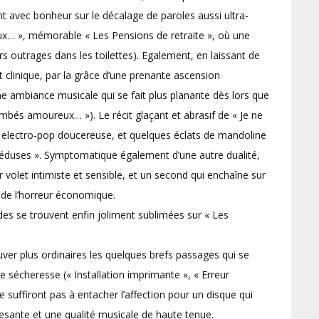
 avec bonheur sur le décalage de paroles aussi ultra-
eux… », mémorable « Les Pensions de retraite », où une
rs outrages dans les toilettes). Egalement, en laissant de
 clinique, par la grâce d’une prenante ascension
une ambiance musicale qui se fait plus planante dès lors que
ombés amoureux… »). Le récit glaçant et abrasif de « Je ne
e electro-pop doucereuse, et quelques éclats de mandoline
 Méduses ». Symptomatique également d’une autre dualité,
 volet intimiste et sensible, et un second qui enchaîne sur
 de l’horreur économique.
udes se trouvent enfin joliment sublimées sur « Les
ouver plus ordinaires les quelques brefs passages qui se
e sécheresse (« Installation imprimante », « Erreur
e suffiront pas à entacher l’affection pour un disque qui
pesante et une qualité musicale de haute tenue.