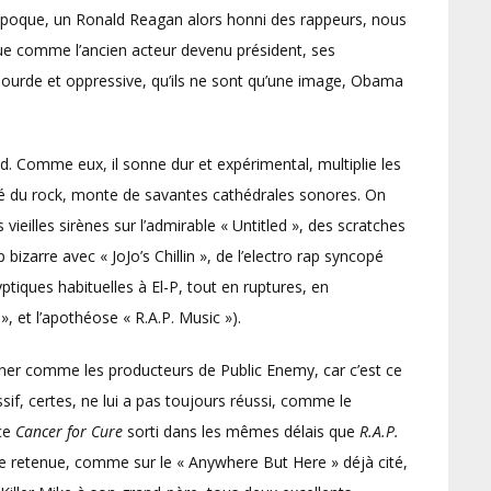
l’époque, un Ronald Reagan alors honni des rappeurs, nous
que comme l’ancien acteur devenu président, ses
 sourde et oppressive, qu’ils ne sont qu’une image, Obama
d. Comme eux, il sonne dur et expérimental, multiplie les
ivité du rock, monte de savantes cathédrales sonores. On
eilles sirènes sur l’admirable « Untitled », des scratches
bizarre avec « JoJo’s Chillin », de l’electro rap syncopé
ptiques habituelles à El-P, tout en ruptures, en
 et l’apothéose « R.A.P. Music »).
nner comme les producteurs de Public Enemy, car c’est ce
ssif, certes, ne lui a pas toujours réussi, comme le
 ce
Cancer for Cure
sorti dans les mêmes délais que
R.A.P.
e de retenue, comme sur le « Anywhere But Here » déjà cité,