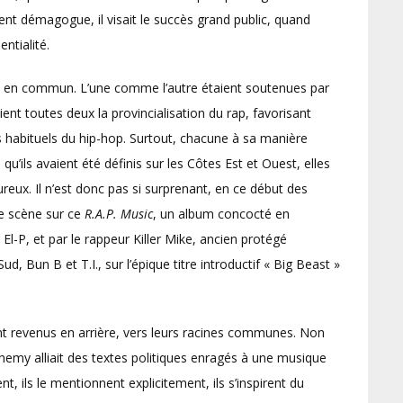
ouvent démagogue, il visait le succès grand public, quand
ntialité.
p en commun. L’une comme l’autre étaient soutenues par
ent toutes deux la provincialisation du rap, favorisant
s habituels du hip-hop. Surtout, chacune à sa manière
 qu’ils avaient été définis sur les Côtes Est et Ouest, elles
ureux. Il n’est donc pas si surprenant, en ce début des
ue scène sur ce
R.A.P. Music
, un album concocté en
El-P, et par le rappeur Killer Mike, ancien protégé
Bun B et T.I., sur l’épique titre introductif « Big Beast »
t revenus en arrière, vers leurs racines communes. Non
nemy alliait des textes politiques enragés à une musique
t, ils le mentionnent explicitement, ils s’inspirent du