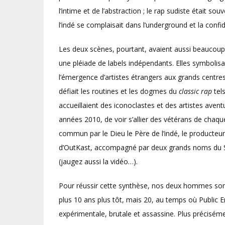
l’intime et de l’abstraction ; le rap sudiste était s
l’indé se complaisait dans l’underground et la confide
Les deux scènes, pourtant, avaient aussi beaucou
une pléiade de labels indépendants. Elles symbolisai
l’émergence d’artistes étrangers aux grands centre
défiait les routines et les dogmes du
classic rap
tels
accueillaient des iconoclastes et des artistes avent
années 2010, de voir s’allier des vétérans de chaq
commun par le Dieu le Père de l’indé, le producteur 
d’OutKast, accompagné par deux grands noms du Sud, 
(jaugez aussi la vidéo…).
Pour réussir cette synthèse, nos deux hommes son
plus 10 ans plus tôt, mais 20, au temps où Public E
expérimentale, brutale et assassine. Plus précisémen