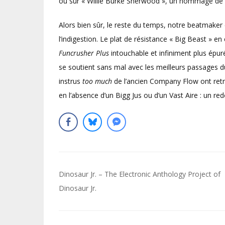
ou sur « Willie Burke Sherwood », un hommage de Ki
Alors bien sûr, le reste du temps, notre beatmaker
l’indigestion. Le plat de résistance « Big Beast » e
Funcrusher Plus
intouchable et infiniment plus épu
se soutient sans mal avec les meilleurs passages 
instrus
too much
de l’ancien Company Flow ont retr
en l’absence d’un Bigg Jus ou d’un Vast Aire : un re
Navigation
Dinosaur Jr. – The Electronic Anthology Project of
de
Dinosaur Jr.
l’article