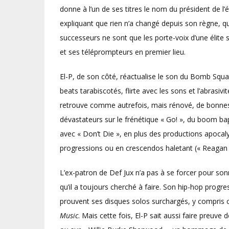
donne à l’un de ses titres le nom du président de 
expliquant que rien n’a changé depuis son règne, 
successeurs ne sont que les porte-voix d’une élite
et ses téléprompteurs en premier lieu.
El-P, de son côté, réactualise le son du Bomb Squa
beats tarabiscotés, flirte avec les sons et l’abras
retrouve comme autrefois, mais rénové, de bonnes vi
dévastateurs sur le frénétique « Go! », du boom bap 
avec « Don’t Die », en plus des productions apocaly
progressions ou en crescendos haletant (« Reagan »,
L’ex-patron de Def Jux n’a pas à se forcer pour so
qu’il a toujours cherché à faire. Son hip-hop progre
prouvent ses disques solos surchargés, y compris
Music
. Mais cette fois, El-P sait aussi faire preuv