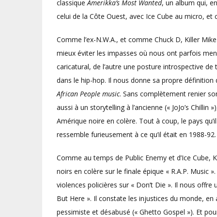
classique
Amerikka’s Most Wanted
, un album qui, en
celui de la Côte Ouest, avec Ice Cube au micro, et
Comme l’ex-N.W.A., et comme Chuck D, Killer Mike s
mieux éviter les impasses où nous ont parfois menés
caricatural, de l’autre une posture introspective de 
dans le hip-hop. Il nous donne sa propre définitio
African People music
. Sans complètement renier son 
aussi à un storytelling à l’ancienne (« JoJo’s Chilli
Amérique noire en colère. Tout à coup, le pays qu’i
ressemble furieusement à ce qu’il était en 1988-92.
Comme au temps de Public Enemy et d’Ice Cube, Kill
noirs en colère sur le finale épique « R.A.P. Music ». 
violences policières sur « Don’t Die ». Il nous off
But Here ». Il constate les injustices du monde, en
pessimiste et désabusé (« Ghetto Gospel »). Et po