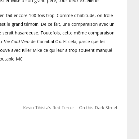
ller Mike à son grand-père, tous deux excellents.
 en fait encore 100 fois trop. Comme d’habitude, on frôle
n est le grand témoin. De ce fait, une comparaison avec un
ré serait hasardeuse. Toutefois, cette même comparaison
du
The Cold Vein
de Cannibal Ox. Et cela, parce que les
ouvé avec Killer Mike ce qui leur a trop souvent manqué
doutable MC.
Kevin Tihista’s Red Terror – On this Dark Street