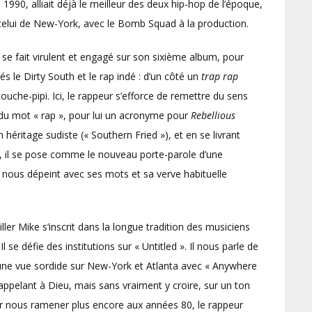
 1990, alliait déjà le meilleur des deux hip-hop de l’époque,
 celui de New-York, avec le Bomb Squad à la production.
e fait virulent et engagé sur son sixième album, pour
 le Dirty South et le rap indé : d’un côté un
trap rap
touche-pipi. Ici, le rappeur s’efforce de remettre du sens
n du mot « rap », pour lui un acronyme pour
Rebellious
héritage sudiste (« Southern Fried »), et en se livrant
n »), il se pose comme le nouveau porte-parole d’une
l nous dépeint avec ses mots et sa verve habituelle
er Mike s’inscrit dans la longue tradition des musiciens
Il se défie des institutions sur « Untitled ». Il nous parle de
re une vue sordide sur New-York et Atlanta avec « Anywhere
 appelant à Dieu, mais sans vraiment y croire, sur un ton
ur nous ramener plus encore aux années 80, le rappeur