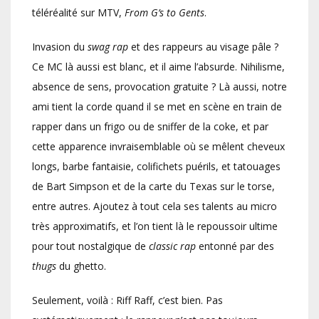
téléréalité sur MTV,
From G’s to Gents
.
Invasion du
swag rap
et des rappeurs au visage pâle ?
Ce MC là aussi est blanc, et il aime l’absurde. Nihilisme,
absence de sens, provocation gratuite ? Là aussi, notre
ami tient la corde quand il se met en scène en train de
rapper dans un frigo ou de sniffer de la coke, et par
cette apparence invraisemblable où se mêlent cheveux
longs, barbe fantaisie, colifichets puérils, et tatouages
de Bart Simpson et de la carte du Texas sur le torse,
entre autres. Ajoutez à tout cela ses talents au micro
très approximatifs, et l’on tient là le repoussoir ultime
pour tout nostalgique de
classic rap
entonné par des
thugs
du ghetto.
Seulement, voilà : Riff Raff, c’est bien. Pas