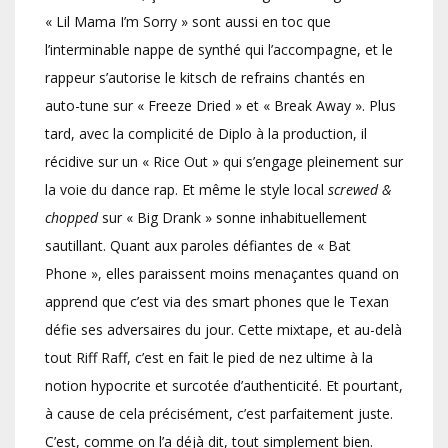
« Lil Mama I’m Sorry » sont aussi en toc que
l’interminable nappe de synthé qui l’accompagne, et le
rappeur s’autorise le kitsch de refrains chantés en
auto-tune sur « Freeze Dried » et « Break Away ». Plus
tard, avec la complicité de Diplo à la production, il
récidive sur un « Rice Out » qui s’engage pleinement sur
la voie du dance rap. Et même le style local
screwed &
chopped
sur « Big Drank » sonne inhabituellement
sautillant. Quant aux paroles défiantes de « Bat
Phone », elles paraissent moins menaçantes quand on
apprend que c’est via des smart phones que le Texan
défie ses adversaires du jour. Cette mixtape, et au-delà
tout Riff Raff, c’est en fait le pied de nez ultime à la
notion hypocrite et surcotée d’authenticité. Et pourtant,
à cause de cela précisément, c’est parfaitement juste.
C’est, comme on l’a déjà dit, tout simplement bien.