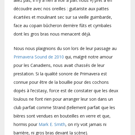
allez pas, il n’y a rien à voir à part nous ») prêt à en
découdre avec nos oreilles : guitariste aux pattes
écartées et moulinant sec sur sa vieille guimbarde,
face au copain bûcheron derrière fûts et cymbales
dont les gros bras nous menacent déjà.
Nous nous plaignions du son lors de leur passage au
Primavera Sound de 2010
qui, malgré notre amour
pour les Canadiens, nous avait chassés de leur
prestation. Si la qualité sonore de Primavera est
connue pour être de la bouillie pour des cochons
dopés à l’ecstasy, force est de constater que les deux
loulous ne font rien pour arranger leur son dans un
club parfait comme Strand (tellement parfait que les
bières sont vendues en bouteilles en verre et que,
hormis pour
Mark E. Smith
, on n’y voit jamais ni
barrière, ni gros bras devant la scène).