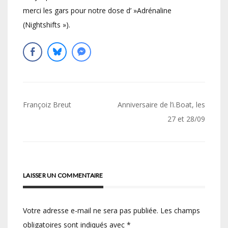
merci les gars pour notre dose d’ »Adrénaline
(Nightshifts »).
Navigation
Françoiz Breut
Anniversaire de l’i.Boat, les
de
27 et 28/09
l’article
LAISSER UN COMMENTAIRE
Votre adresse e-mail ne sera pas publiée.
Les champs
obligatoires sont indiqués avec
*