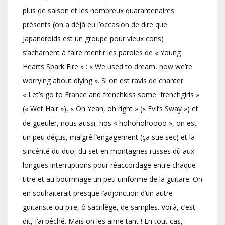
plus de saison et les nombreux quarantenaires
présents (on a déjà eu l’occasion de dire que
Japandroids est un groupe pour vieux cons)
s’acharnent à faire mentir les paroles de « Young
Hearts Spark Fire » : « We used to dream, now we’re
worrying about diying ». Si on est ravis de chanter
« Let’s go to France and frenchkiss some frenchgirls »
(« Wet Hair »), « Oh Yeah, oh right » (« Evil’s Sway ») et
de gueuler, nous aussi, nos « hohohohoooo », on est
un peu déçus, malgré l’engagement (ça sue sec) et la
sincérité du duo, du set en montagnes russes dû aux
longues interruptions pour réaccordage entre chaque
titre et au bourrinage un peu uniforme de la guitare. On
en souhaiterait presque l’adjonction d’un autre
guitariste ou pire, ô sacrilège, de samples. Voilà, c’est
dit, j’ai péché. Mais on les aime tant ! En tout cas,