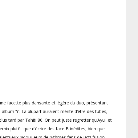
une facette plus dansante et légère du duo, présentant
album “i”. La plupart auraient mérité d’être des tubes,
us tard par Tahiti 80. On peut juste regretter qu’Ayuli et
emix plutôt que d’écrire des face B inédites, bien que
alentueux bidouilleurs de rythmes fans de jazz fusion.