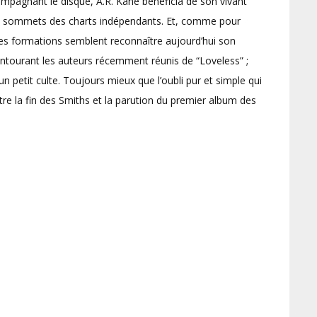
pagnant le disque, A.R. Kane bénéficia de son vivant
t les sommets des charts indépendants. Et, comme pour
nes formations semblent reconnaître aujourd’hui son
entourant les auteurs récemment réunis de “Loveless” ;
n petit culte. Toujours mieux que l’oubli pur et simple qui
re la fin des Smiths et la parution du premier album des