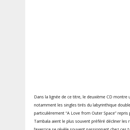
Dans la lignée de ce titre, le deuxième CD montre 
notamment les singles tirés du labyrinthique double 
particulièrement “A Love from Outer Space” repris pl
Tambala aient le plus souvent préféré décliner les r
l’exercice se révèle souvent passionnant chez ces t