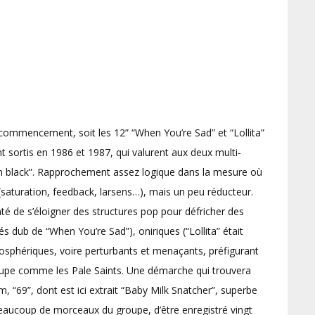
ommencement, soit les 12” “When You’re Sad” et “Lollita”
t sortis en 1986 et 1987, qui valurent aux deux multi-
ain black”. Rapprochement assez logique dans la mesure où
 (saturation, feedback, larsens…), mais un peu réducteur.
é de s’éloigner des structures pop pour défricher des
és dub de “When You’re Sad”), oniriques (“Lollita” était
osphériques, voire perturbants et menaçants, préfigurant
oupe comme les Pale Saints. Une démarche qui trouvera
 “69”, dont est ici extrait “Baby Milk Snatcher”, superbe
aucoup de morceaux du groupe, d’être enregistré vingt