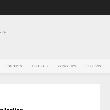
scurité
Laura Veirs bientôt
 pop
CONCERTS
FESTIVALS
CONCOURS
SESSIONS
ollection