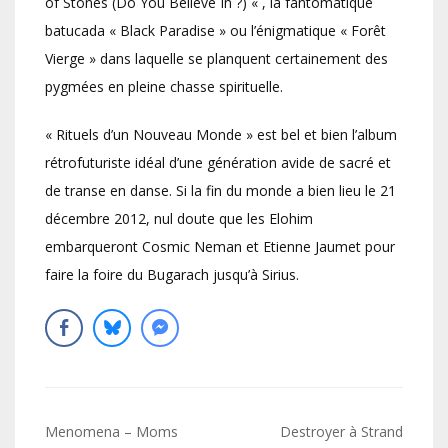
of Stones (Do You Believe In ?) « , la fantomatique
batucada « Black Paradise » ou l’énigmatique « Forêt
Vierge » dans laquelle se planquent certainement des
pygmées en pleine chasse spirituelle.
« Rituels d’un Nouveau Monde » est bel et bien l’album
rétrofuturiste idéal d’une génération avide de sacré et
de transe en danse. Si la fin du monde a bien lieu le 21
décembre 2012, nul doute que les Elohim
embarqueront Cosmic Neman et Etienne Jaumet pour
faire la foire du Bugarach jusqu’à Sirius.
Navigation
Menomena – Moms
Destroyer à Strand