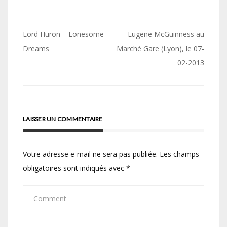
Navigation
Lord Huron – Lonesome
Eugene McGuinness au
de
Dreams
Marché Gare (Lyon), le 07-
02-2013
l’article
LAISSER UN COMMENTAIRE
Votre adresse e-mail ne sera pas publiée.
Les champs
obligatoires sont indiqués avec
*