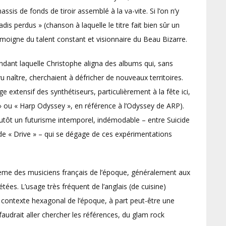
sis de fonds de tiroir assemblé à la va-vite. Si l’on n’y
dis perdus » (chanson à laquelle le titre fait bien sûr un
émoigne du talent constant et visionnaire du Beau Bizarre.
ndant laquelle Christophe aligna des albums qui, sans
vu naître, cherchaient à défricher de nouveaux territoires.
extensif des synthétiseurs, particulièrement à la fête ici,
» ou « Harp Odyssey », en référence à l’Odyssey de ARP).
plutôt un futurisme intemporel, indémodable – entre Suicide
 de « Drive » – qui se dégage de ces expérimentations
rème des musiciens français de l’époque, généralement aux
ées. L’usage très fréquent de l’anglais (de cuisine)
 contexte hexagonal de l’époque, à part peut-être une
faudrait aller chercher les références, du glam rock