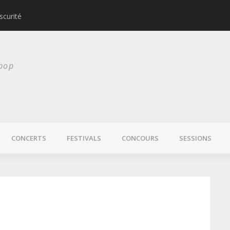
scurité
Laura Veirs bientôt
 pop
CONCERTS
FESTIVALS
CONCOURS
SESSIONS