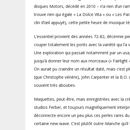
disques Motors, décédé en 2010 – n’a rien d’un ramas
trouve rien qui égale « La Dolce Vita » ou « Les Para
clin d’œil appuyé), cette petite heure de musique t
L’essentiel provient des années 72-82, décennie pe
couper totalement les ponts avec la variété qui l’a 
Une exploration qui passait notamment par un usage 
jusqu’à donner leur nom aux morceaux (« Fairlight 
On aurait pu craindre un résultat daté, mais c’est 
(que Christophe vénère), John Carpenter et la B.O.
souvent très abouties.
Maquettes, peut-être, mais enregistrées avec la c
studios Ferber, et toujours magnifiquement interprét
déconnecte encore un peu plus ces perles rares du
certaine new wave. C’est plutôt outre-Manche qu’il 