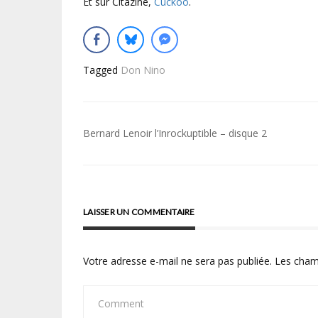
Et sur Citazine,
Cuckoo
.
Tagged
Don Nino
Navigation
Bernard Lenoir l’Inrockuptible – disque 2
de
l’article
LAISSER UN COMMENTAIRE
Votre adresse e-mail ne sera pas publiée.
Les cham