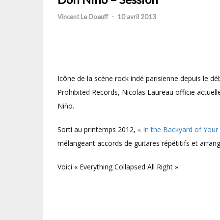
Vincent Le Doeuff
-
10 avril 2013
Icône de la scène rock indé parisienne depuis le dé
Prohibited Records, Nicolas Laureau officie actuel
Niño.
Sorti au printemps 2012,
« In the Backyard of Your
mélangeant accords de guitares répétitifs et arra
Voici « Everything Collapsed All Right » :