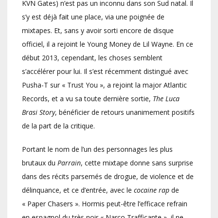
KVN Gates) n’est pas un inconnu dans son Sud natal. Il
s’y est déjà fait une place, via une poignée de
mixtapes. Et, sans y avoir sorti encore de disque
officiel, il a rejoint le Young Money de Lil Wayne. En ce
début 2013, cependant, les choses semblent
s’accélérer pour lui. Il s’est récemment distingué avec
Pusha-T sur « Trust You », a rejoint la major Atlantic
Records, et a vu sa toute dernière sortie,
The Luca
Brasi Story
, bénéficier de retours unanimement positifs
de la part de la critique.
Portant le nom de l’un des personnages les plus
brutaux du
Parrain
, cette mixtape donne sans surprise
dans des récits parsemés de drogue, de violence et de
délinquance, et ce d’entrée, avec le
cocaine rap
de
« Paper Chasers ». Hormis peut-être l’efficace refrain
en espagnol du très noir « Narco Trafficante », il ne