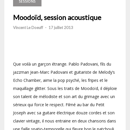
SESSIONS
Moodoïd, session acoustique
Vincent Le Doeuff
-
17 juillet 2013
Que voilà un garçon étrange. Pablo Padovani, fils du
jazzman Jean-Marc Padovani et guitariste de Melody’s
Echo Chamber, aime la pop psyché, les fripes et le
maquillage glitter. Sous les traits de Moodoïd, il déploie
son talent de mélodiste et son art du grimage avec un
sérieux qui force le respect. Filmé au bar du Petit
Joseph avec sa guitare électrique douze cordes et son
clavier vintage, il nous entraine en deux chansons dans
une faille spatio-temporelle qui fleure bon le patchouli,