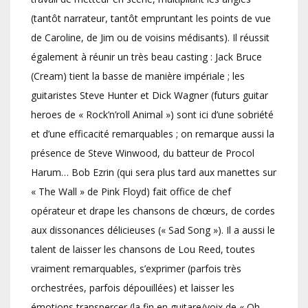
(tantôt narrateur, tantôt empruntant les points de vue
de Caroline, de Jim ou de voisins médisants). Il réussit
également à réunir un très beau casting : Jack Bruce
(Cream) tient la basse de manière impériale ; les
guitaristes Steve Hunter et Dick Wagner (futurs guitar
heroes de « Rock’n’roll Animal ») sont ici d’une sobriété
et d’une efficacité remarquables ; on remarque aussi la
présence de Steve Winwood, du batteur de Procol
Harum… Bob Ezrin (qui sera plus tard aux manettes sur
« The Wall » de Pink Floyd) fait office de chef
opérateur et drape les chansons de chœurs, de cordes
aux dissonances délicieuses (« Sad Song »). Il a aussi le
talent de laisser les chansons de Lou Reed, toutes
vraiment remarquables, s’exprimer (parfois très
orchestrées, parfois dépouillées) et laisser les
émotions transpercer (la fin en guitare/voix de « Oh