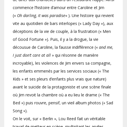
commence l’histoire d’amour entre Caroline et Jim
(«
Oh darling, it was paradise
« ). Une histoire qui revient
vite au quotidien de bars interlopes (« Lady Day »), aux
déceptions de la vie de couple, à la frustration (« Men
of Good Fortune »). Puis, il y a la drogue, la vie
décousue de Caroline, la fausse indifférence («
and me,
I just don’t care at all
» qui résonne de manière
incroyable), les violences de Jim envers sa compagne,
les enfants emmenés par les services sociaux (« The
Kids » et ses pleurs d’enfants plus vrais que nature)
avant le suicide de la protagoniste et une scène finale
où Jim revoit la chambre où a eu lieu le drame (« The
Bed ») puis rouvre, pensif, un vieil album photos (« Sad
Song »).
On le voit, sur « Berlin », Lou Reed fait un véritable
travail de metteur en scène, multipliant les angles