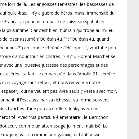
ême loin de là. Les angoisses terrestres, les bassesses de
ut qu’ici-bas. Il n’y a guère de héros, mais l’immensité du
 Français, qui nous trimballe de vaisseau spatial en
e la plus intime. Car c’est bien l’humain qui trône au milieu
e de loser assumé (“Où étais-tu ?” : “Où étais-tu, quand
inconnus ?”) en course effrénée (“Héliopolis”, vrai tube pop
istoire d’amour tout en chiffres (“647”), Florent Marchet se
uer avec une jouissive justesse des personnages et des
extes acérés. La famille embarquée dans “Apollo 21” semble
 d’un voyage sans retour, et nous renvoie à notre
’espace”), qui ne veulent pas vivre seuls (“Reste avec moi”,
tonnant, il l’est aussi par sa richesse, sa forme souvent
des touches d’une pop aux reflets funky avec une
érosité. Avec “Ma particule élémentaire”, le Berrichon
douceur, comme un atterrissage joliment maîtrisé. Le
ue majeur, vaste comme une galaxie, et tout aussi