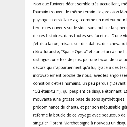
Non que l’univers décrit semble très accueillant, m
l’humain trouvent le même terrain d’expression là-ha
paysage interstellaire agit comme un moteur pour le
territoires ouverts sur le vide, sans oublier la sphèr
de ces histoires, dans toutes ses facettes. D’une vi
j’étais à la rue, misant sur des dahus, des chevaux 
rétro-futuriste, “Space Opera” et son sitar) à une h
distingue, une fois de plus, par une façon de croq
décors qui n’appartiennent qu’à lui, grâce à des t
incroyablement proche de nous, avec les angoisses
condition d’êtres humains, un peu perdus (“Devant l
“Où étais-tu ?”), qui peuplent ce disque étonnant. E
mouvante (une grosse base de sons synthétiques, 
prédominance du chant), et par son inépuisable gén
referme la boucle de ce voyage avec beaucoup de 
singulier Florent Marchet signe à nouveau un disq