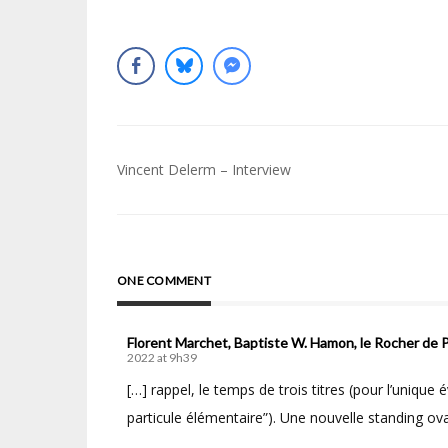
Navigation
Vincent Delerm – Interview
de
l’article
ONE COMMENT
Florent Marchet, Baptiste W. Hamon, le Rocher d
2022 at 9h39
[…] rappel, le temps de trois titres (pour l’uniqu
particule élémentaire”). Une nouvelle standing ova