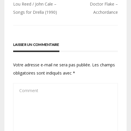
Navigation
Lou Reed / John Cale –
Doctor Flake –
de
Songs for Drella (1990)
Acchordance
l’article
LAISSER UN COMMENTAIRE
Votre adresse e-mail ne sera pas publiée.
Les champs
obligatoires sont indiqués avec
*