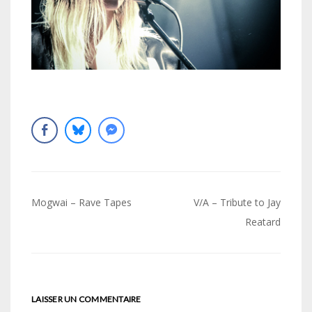
Navigation
Mogwai – Rave Tapes
V/A – Tribute to Jay
de
Reatard
l’article
LAISSER UN COMMENTAIRE