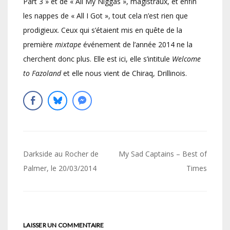
Part 3 » et de « All My Niggas », magistraux, et enfin
les nappes de « All I Got », tout cela n’est rien que
prodigieux. Ceux qui s’étaient mis en quête de la
première
mixtape
événement de l’année 2014 ne la
cherchent donc plus. Elle est ici, elle s’intitule
Welcome
to Fazoland
et elle nous vient de Chiraq, Drillinois.
Navigation
Darkside au Rocher de
My Sad Captains – Best of
de
Palmer, le 20/03/2014
Times
l’article
LAISSER UN COMMENTAIRE