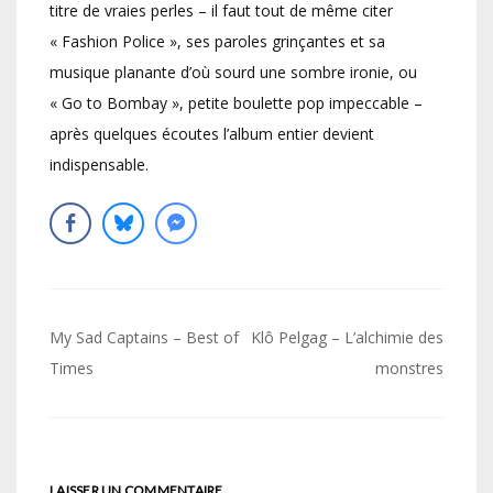
titre de vraies perles – il faut tout de même citer
« Fashion Police », ses paroles grinçantes et sa
musique planante d’où sourd une sombre ironie, ou
« Go to Bombay », petite boulette pop impeccable –
après quelques écoutes l’album entier devient
indispensable.
Navigation
My Sad Captains – Best of
Klô Pelgag – L’alchimie des
de
Times
monstres
l’article
LAISSER UN COMMENTAIRE