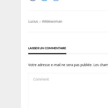
Navigation
Lucius – Wildewoman
de
l’article
LAISSER UN COMMENTAIRE
Votre adresse e-mail ne sera pas publiée.
Les cham