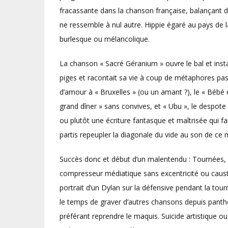
fracassante dans la chanson française, balançant d
ne ressemble à nul autre. Hippie égaré au pays de l
burlesque ou mélancolique.
La chanson « Sacré Géranium » ouvre le bal et insta
piges et racontait sa vie à coup de métaphores pas si 
d’amour à « Bruxelles » (ou un amant ?), le « Bébé 
grand dîner » sans convives, et « Ubu », le despote 
ou plutôt une écriture fantasque et maîtrisée qui f
partis repeupler la diagonale du vide au son de ce
Succès donc et début d’un malentendu : Tournées
compresseur médiatique sans excentricité ou causti
portrait d’un Dylan sur la défensive pendant la tou
le temps de graver d’autres chansons depuis panthé
préférant reprendre le maquis. Suicide artistique ou