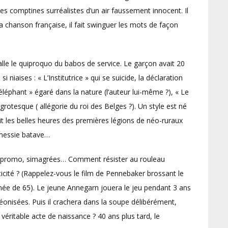
es comptines surréalistes d’un air faussement innocent. Il
a chanson française, il fait swinguer les mots de façon
lle le quiproquo du babos de service. Le garçon avait 20
niaises : « L’Institutrice » qui se suicide, la déclaration
éléphant » égaré dans la nature (l’auteur lui-même ?), « Le
grotesque ( allégorie du roi des Belges ?). Un style est né
ait les belles heures des premières légions de néo-ruraux
 messie batave…
, promo, simagrées… Comment résister au rouleau
cité ? (Rappelez-vous le film de Pennebaker brossant le
rnée de 65). Le jeune Annegarn jouera le jeu pendant 3 ans
onisées. Puis il crachera dans la soupe délibérément,
 véritable acte de naissance ? 40 ans plus tard, le