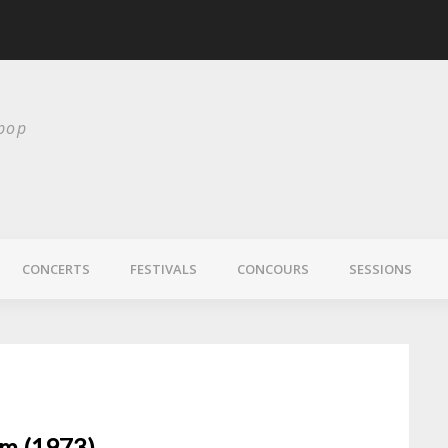
scurité
Laura Veirs bientôt
 pop
CONCERTS
FESTIVALS
CONCOURS
SESSIONS
um (1973)