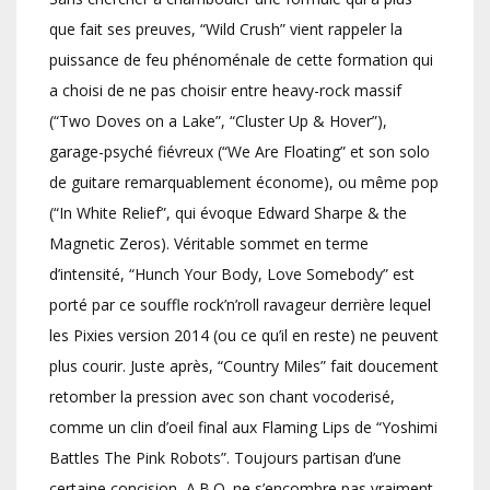
que fait ses preuves, “Wild Crush” vient rappeler la
puissance de feu phénoménale de cette formation qui
a choisi de ne pas choisir entre heavy-rock massif
(“Two Doves on a Lake”, “Cluster Up & Hover”),
garage-psyché fiévreux (“We Are Floating” et son solo
de guitare remarquablement économe), ou même pop
(“In White Relief”, qui évoque Edward Sharpe & the
Magnetic Zeros). Véritable sommet en terme
d’intensité, “Hunch Your Body, Love Somebody” est
porté par ce souffle rock’n’roll ravageur derrière lequel
les Pixies version 2014 (ou ce qu’il en reste) ne peuvent
plus courir. Juste après, “Country Miles” fait doucement
retomber la pression avec son chant vocoderisé,
comme un clin d’oeil final aux Flaming Lips de “Yoshimi
Battles The Pink Robots”. Toujours partisan d’une
certaine concision, A.B.O. ne s’encombre pas vraiment