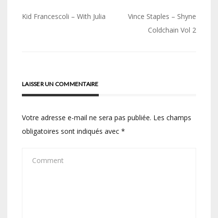
Navigation
Kid Francescoli – With Julia
Vince Staples – Shyne
de
Coldchain Vol 2
l’article
LAISSER UN COMMENTAIRE
Votre adresse e-mail ne sera pas publiée.
Les champs
obligatoires sont indiqués avec
*