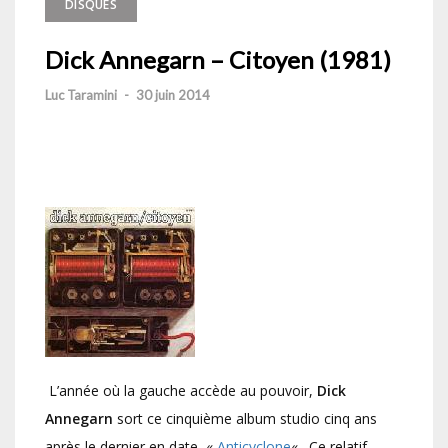
DISQUES
Dick Annegarn – Citoyen (1981)
Luc Taramini
-
30 juin 2014
L’année où la gauche accède au pouvoir,
Dick
Annegarn
sort ce cinquième album studio cinq ans
après le dernier en date, «
Anticyclone
« . Ce relatif