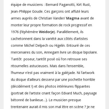
équipe de musiciens : Bernard Paganotti, Kirt Rust,
Jean-Philippe Goude. Ces garçons ont affuté leurs
armes auprès de Christian Vander/
Magma
avant de
monter leur propre formation de rock progressif en
1976 (l’éphémère
Weidorje
). Parallèlement, ils
cachetonnent dans la variété aux côtés d’artistes
comme Michel Delpech ou Higelin. Entouré de ces
mercenaires du son, Annegarn livre un disque bipolaire.
Tantôt poseur, tantôt posé où l’on retrouve ses
ritournelles astucieuses. Mais dans l’ensemble,
l’humeur n’est pas vraiment à la galéjade. Ni l’artwork
du disque d’ailleurs desservi par une pochette horrible
(décidément !) et des photos intérieures flippantes
(portrait de l’artiste criant façon Edvard Much, paysage
bétonné de banlieue…). Le musicien presque
trentenaire aurait-il mis son mal être en scène ? Je ne