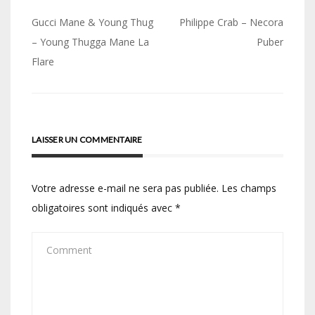
Navigation
Gucci Mane & Young Thug
Philippe Crab – Necora
de
– Young Thugga Mane La
Puber
Flare
l’article
LAISSER UN COMMENTAIRE
Votre adresse e-mail ne sera pas publiée.
Les champs
obligatoires sont indiqués avec
*