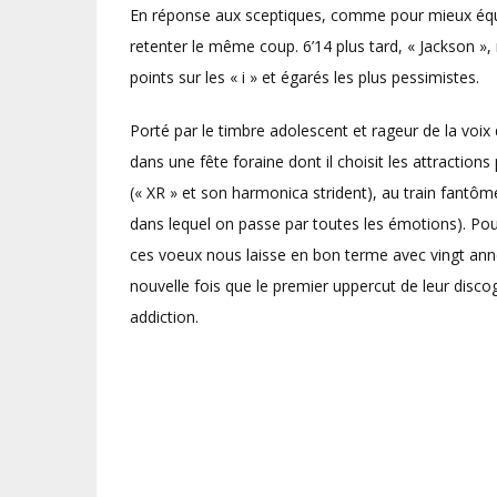
En réponse aux sceptiques, comme pour mieux équil
retenter le même coup. 6’14 plus tard, « Jackson »
points sur les « i » et égarés les plus pessimistes.
Porté par le timbre adolescent et rageur de la voi
dans une fête foraine dont il choisit les attractio
(« XR » et son harmonica strident), au train fantô
dans lequel on passe par toutes les émotions). Pour
ces voeux nous laisse en bon terme avec vingt an
nouvelle fois que le premier uppercut de leur disco
addiction.