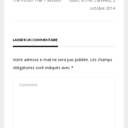
Navigation
The Pictish Trail – Session
Gush, ECFM, Canteleu, 2
de
octobre 2014
l’article
LAISSER UN COMMENTAIRE
Votre adresse e-mail ne sera pas publiée.
Les champs
obligatoires sont indiqués avec
*