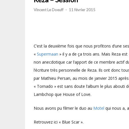
Vincent Le Doeuff
-
11 février 2015
C’est la deuxième fois que nous profitons d’une s
«
Supermaan
» il y a de ça trois ans. Mais Reza est
non anecdotique car l’apport de ce membre actif 
l’écriture très personnelle de Reza. Ils ont donc tou
par Mathieu Persan, au mois de janvier 2015 après 
« Tornado » est sans doute l’album le plus abouti de
Lambchop que House of Love.
Nous avons pu filmer le duo au
Motel
qui nous a, 
Retrouvez ici « Blue Scar ».