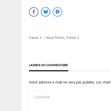
Navigation
Fauve ≠ – Vieux frères, Partie 2
de
l’article
LAISSER UN COMMENTAIRE
Votre adresse e-mail ne sera pas publiée.
Les cham