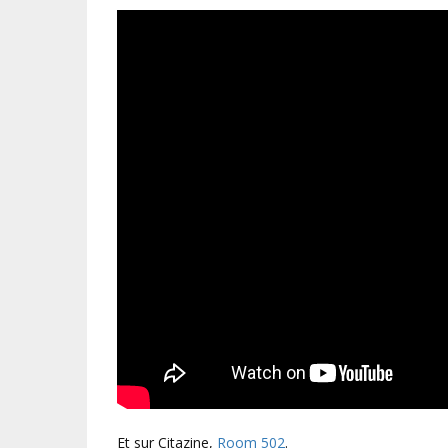
Et sur Citazine,
Room 502
.