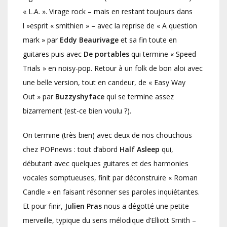
« L.A. ». Virage rock – mais en restant toujours dans
l »esprit « smithien » – avec la reprise de « A question
mark » par
Eddy Beaurivage
et sa fin toute en
guitares puis avec
De portables
qui termine « Speed
Trials » en noisy-pop. Retour à un folk de bon aloi avec
une belle version, tout en candeur, de « Easy Way
Out » par
Buzzyshyface
qui se termine assez
bizarrement (est-ce bien voulu ?).
On termine (très bien) avec deux de nos chouchous
chez POPnews : tout d’abord
Half Asleep
qui,
débutant avec quelques guitares et des harmonies
vocales somptueuses, finit par déconstruire « Roman
Candle » en faisant résonner ses paroles inquiétantes.
Et pour finir,
Julien Pras
nous a dégotté une petite
merveille, typique du sens mélodique d’Elliott Smith –