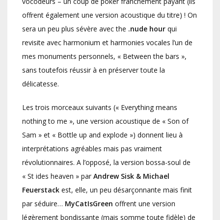
vocodeurs – un coup de poker franchement payant (ils
offrent également une version acoustique du titre) ! On
sera un peu plus sévère avec the
.nude hour
qui
revisite avec harmonium et harmonies vocales l’un de
mes monuments personnels, « Between the bars »,
sans toutefois réussir à en préserver toute la
délicatesse.
Les trois morceaux suivants (« Everything means
nothing to me », une version acoustique de « Son of
Sam » et « Bottle up and explode ») donnent lieu à
interprétations agréables mais pas vraiment
révolutionnaires. A l’opposé, la version bossa-soul de
« St ides heaven » par
Andrew Sisk & Michael
Feuerstack
est, elle, un peu désarçonnante mais finit
par séduire…
MyCatIsGreen
offrent une version
légèrement bondissante (mais somme toute fidèle) de