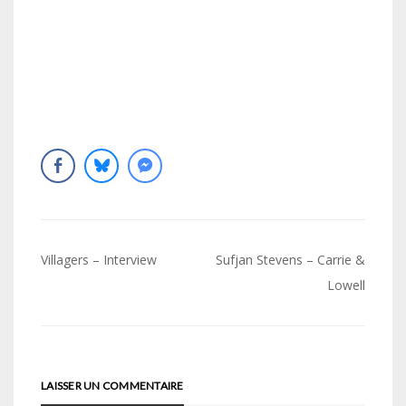
Navigation
Villagers – Interview
Sufjan Stevens – Carrie &
de
Lowell
l’article
LAISSER UN COMMENTAIRE