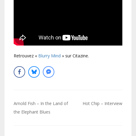
Retrouvez «
Blurry Mind
» sur Citazine.
Navigation
Arnold Fish – In the Land of
Hot Chip – Interview
de
the Elephant Blues
l’article