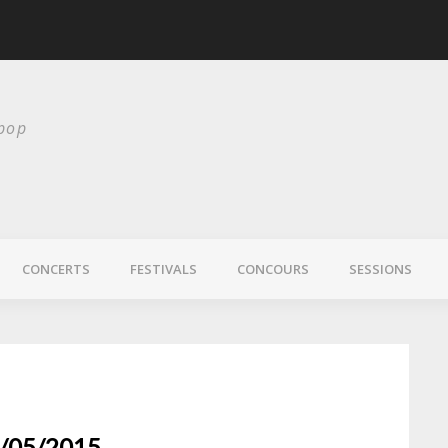
scurité
Laura Veirs bientôt
 pop
CONCERTS
FESTIVALS
CONCOURS
SESSIONS
2/05/2015