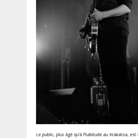
Le public, plus âgé qu’à l’habitude au Krakatoa, est 