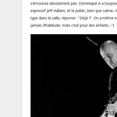
s’émousse absolument pas. Dominique A a toujours
expressif Jeff Hallam, et le public, bien que calme, 
type dans la salle, réponse : “Déjà ?”. On a même eu 
jamais d’habitude, mais c’est pour des enfants…”)