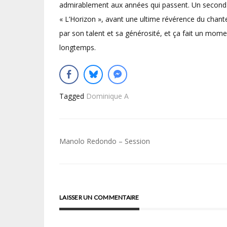
admirablement aux années qui passent. Un second ra
« L’Horizon », avant une ultime révérence du chante
par son talent et sa générosité, et ça fait un momen
longtemps.
Tagged
Dominique A
Navigation
Manolo Redondo – Session
de
l’article
LAISSER UN COMMENTAIRE