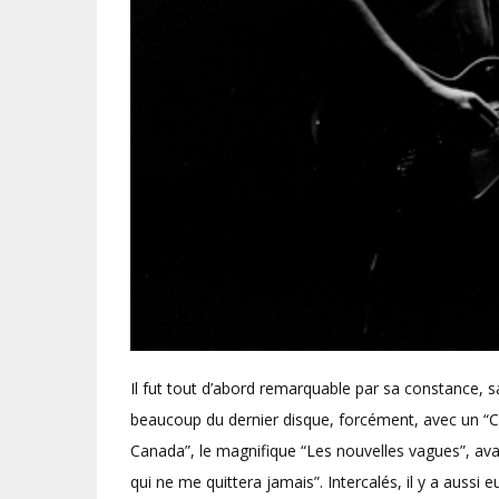
Il fut tout d’abord remarquable par sa constance, s
beaucoup du dernier disque, forcément, avec un “Ca
Canada”, le magnifique “Les nouvelles vagues”, ava
qui ne me quittera jamais”. Intercalés, il y a aussi 