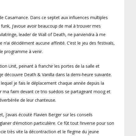
 de Casamance. Dans ce septet aux influences multiples
le funk, j’avoue avoir beaucoup de mal à trouver mes
Matringe, leader de Wall of Death, ne parviendra à me
e n’ai décidément aucune affinité. C’est le jeu des festivals,
 le programme à venir.
on Unit, peinant à franchir les portes de la salle et
 je découvre Death & Vanilla dans la demi-heure suivante.
lequel je fais le déplacement chaque année depuis la
ur ma faim devant ce trio suédois se partageant moog et
 réverbérée de leur chanteuse.
et, j’avais écouté Flavien Berger sur les conseils
glaner d’émotion particulière. Ce fût tout l’inverse pour son
récie très vite la décontraction et le flegme du jeune