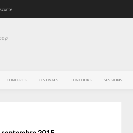
scurité
Laura Veirs bientôt
 pop
CONCERTS
FESTIVALS
CONCOURS
SESSIONS
 19 septembre 2015