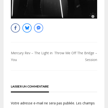
Navigation
Mercury Rev – The Light in
Throw Me Off The Bridge –
de
You
Session
l’article
LAISSER UN COMMENTAIRE
Votre adresse e-mail ne sera pas publiée.
Les champs