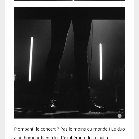
Plombant, le concert ? Pas le moins du monde ! Le duo
a un humour bien à lui. L’exubérante Julia, qui a