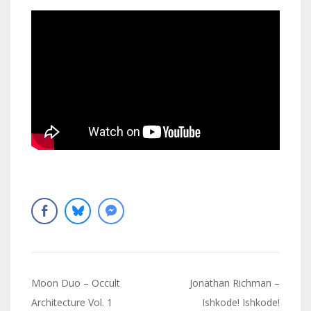
Navigation
Moon Duo – Occult
Jonathan Richman –
de
Architecture Vol. 1
Ishkode! Ishkode!