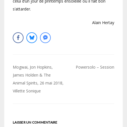
celui d’un jour de printemps ensoleillé où il fait bon
s’attarder.
Alain Hertay
Navigation
Mogwai, Jon Hopkins,
Powersolo – Session
de
James Holden & The
Animal Spirits, 26 mai 2018,
l’article
Villette Sonique
LAISSER UN COMMENTAIRE