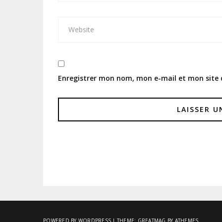
Enregistrer mon nom, mon e-mail et mon site
POWERED BY WORDPRESS
|
THEME:
GREATMAG
BY ATHEMES.