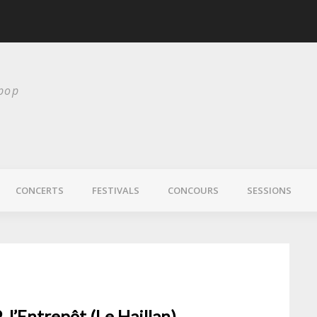
scurité
Laura Veirs bientôt
 pop
CONCERTS
FESTIVALS
CONCOURS
SESSIONS
, l’Entrepôt (Le Haillan)