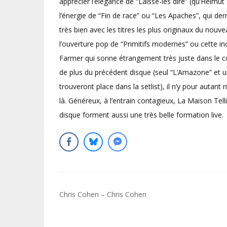
apprécier l’élégance de “Laisse-les dire” (qu’Helmu
l’énergie de “Fin de race” ou “Les Apaches”, qui der
très bien avec les titres les plus originaux du nouve
l’ouverture pop de “Primitifs modernes” ou cette 
Farmer qui sonne étrangement très juste dans le con
de plus du précédent disque (seul “L’Amazone” et u
trouveront place dans la setlist), il n’y pour autant 
là. Généreux, à l’entrain contagieux, La Maison Tell
disque forment aussi une très belle formation live.
Navigation
Chris Cohen – Chris Cohen
de