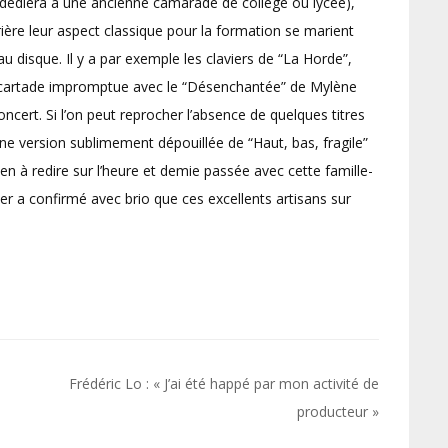
t dédiera à une ancienne camarade de collège ou lycée),
rière leur aspect classique pour la formation se marient
au disque. Il y a par exemple les claviers de “La Horde”,
incartade impromptue avec le “Désenchantée” de Mylène
cert. Si l’on peut reprocher l’absence de quelques titres
ne version sublimement dépouillée de “Haut, bas, fragile”
rien à redire sur l’heure et demie passée avec cette famille-
ier a confirmé avec brio que ces excellents artisans sur
Frédéric Lo : « J’ai été happé par mon activité de
producteur »