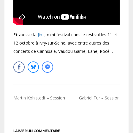
Et aussi :
la
Jimi
, mini-festival dans le festival les 11 et
12 octobre à Ivry-sur-Seine, avec entre autres des
concerts de Cannibale, Vaudou Game, Lane, Rocé…
Navigation
Martin Kohlstedt – Session
Gabriel Tur – Session
de
l’article
LAISSER UN COMMENTAIRE