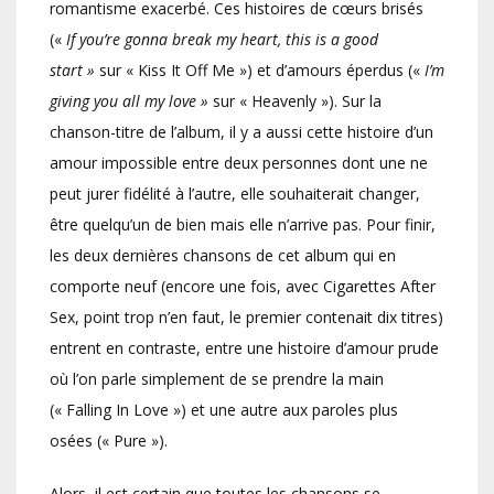
romantisme exacerbé. Ces histoires de cœurs brisés
(«
If you’re gonna break my heart, this is a good
start »
sur « Kiss It Off Me ») et d’amours éperdus («
I’m
giving you all my love »
sur « Heavenly »). Sur la
chanson-titre de l’album, il y a aussi cette histoire d’un
amour impossible entre deux personnes dont une ne
peut jurer fidélité à l’autre, elle souhaiterait changer,
être quelqu’un de bien mais elle n’arrive pas. Pour finir,
les deux dernières chansons de cet album qui en
comporte neuf (encore une fois, avec Cigarettes After
Sex, point trop n’en faut, le premier contenait dix titres)
entrent en contraste, entre une histoire d’amour prude
où l’on parle simplement de se prendre la main
(« Falling In Love ») et une autre aux paroles plus
osées (« Pure »).
Alors, il est certain que toutes les chansons se