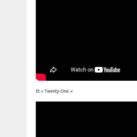
Et « Twenty-One »: