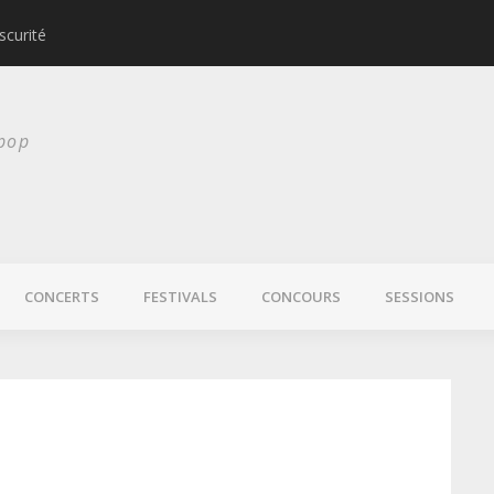
scurité
Laura Veirs bientôt
 pop
CONCERTS
FESTIVALS
CONCOURS
SESSIONS