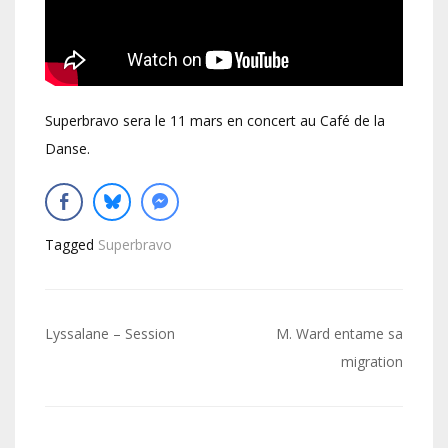
Superbravo sera le 11 mars en concert au Café de la
Danse.
Tagged
Superbravo
Navigation
Lyssalane – Session
M. Ward entame sa
de
migration
l’article