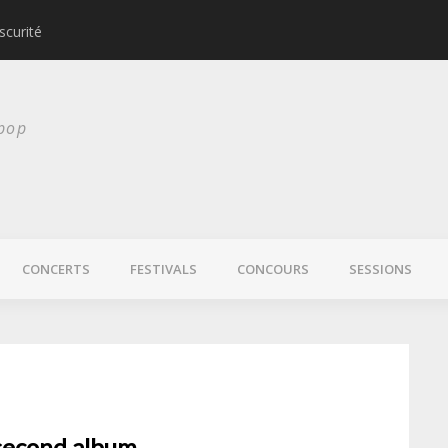
scurité
Laura Veirs bientôt
 pop
CONCERTS
FESTIVALS
CONCOURS
SESSIONS
 second album