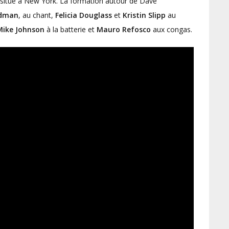
p situé à New York. La formation autour de Dave
edman
, au chant,
Felicia Douglass
et
Kristin Slipp
au
Mike Johnson
à la batterie et
Mauro Refosco
aux congas.