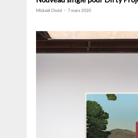
Mickaël Choisi
-
7 mars 2020