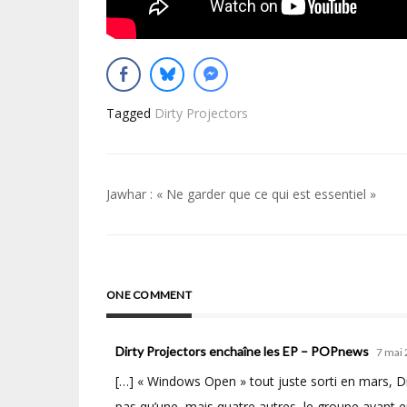
Tagged
Dirty Projectors
Navigation
Jawhar : « Ne garder que ce qui est essentiel »
de
l’article
ONE COMMENT
Dirty Projectors enchaîne les EP – POPnews
7 mai
[…] « Windows Open » tout juste sorti en mars, Dirt
pas qu’une, mais quatre autres, le groupe ayant en