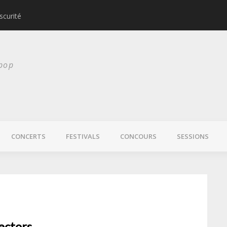
scurité
Laura Veirs bientôt
 pop
CONCERTS
FESTIVALS
CONCOURS
SESSIONS
ectors