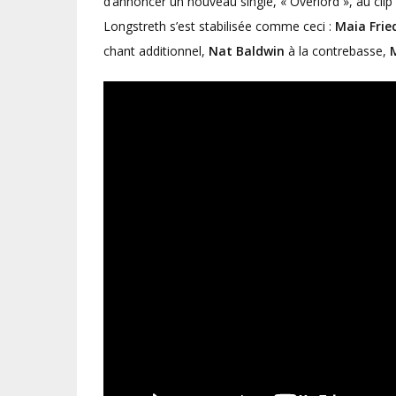
d’annoncer un nouveau single, « Overlord », au cli
Longstreth s’est stabilisée comme ceci :
Maia Fri
chant additionnel,
Nat Baldwin
à la contrebasse,