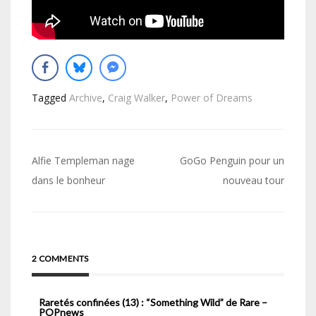
Tagged
Archive
,
Craig Walker
,
Power of Dreams
Navigation
Alfie Templeman nage
GoGo Penguin pour un
de
dans le bonheur
nouveau tour
l’article
2 COMMENTS
Raretés confinées (13) : “Something Wild” de Rare –
POPnews