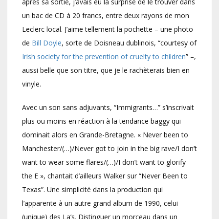
après sa sortie, j’avais eu la surprise de le trouver dans
un bac de CD à 20 francs, entre deux rayons de mon
Leclerc local. J’aime tellement la pochette – une photo
de
Bill Doyle
, sorte de Doisneau dublinois, “courtesy of
Irish society for the prevention of cruelty to children
” –,
aussi belle que son titre, que je le rachèterais bien en
vinyle.
Avec un son sans adjuvants, “Immigrants…” s’inscrivait
plus ou moins en réaction à la tendance baggy qui
dominait alors en Grande-Bretagne. « Never been to
Manchester/(…)/Never got to join in the big rave/I don’t
want to wear some flares/(…)/I don’t want to glorify
the E », chantait d’ailleurs Walker sur “Never Been to
Texas”. Une simplicité dans la production qui
l’apparente à un autre grand album de 1990, celui
(unique) des La’s. Distinguer un morceau dans un