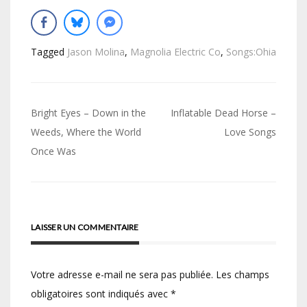
Tagged
Jason Molina
,
Magnolia Electric Co
,
Songs:Ohia
Navigation
Bright Eyes – Down in the
Inflatable Dead Horse –
de
Weeds, Where the World
Love Songs
Once Was
l’article
LAISSER UN COMMENTAIRE
Votre adresse e-mail ne sera pas publiée.
Les champs
obligatoires sont indiqués avec
*