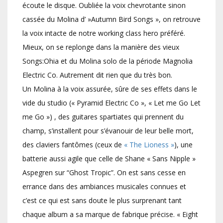
écoute le disque. Oubliée la voix chevrotante sinon
cassée du Molina d’ »Autumn Bird Songs », on retrouve
la voix intacte de notre working class hero préféré.
Mieux, on se replonge dans la manière des vieux
Songs:Ohia et du Molina solo de la période Magnolia
Electric Co. Autrement dit rien que du très bon.
Un Molina à la voix assurée, sûre de ses effets dans le
vide du studio (« Pyramid Electric Co », « Let me Go Let
me Go ») , des guitares spartiates qui prennent du
champ, s’installent pour s’évanouir de leur belle mort,
des claviers fantômes (ceux de
« The Lioness »
), une
batterie aussi agile que celle de Shane « Sans Nipple »
Aspegren sur “Ghost Tropic”. On est sans cesse en
errance dans des ambiances musicales connues et
c’est ce qui est sans doute le plus surprenant tant
chaque album a sa marque de fabrique précise. « Eight