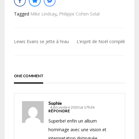
Tagged
Mike Lindsay
,
Philippe Cohen Solal
Navigation
Lewis Evans se jette à l’eau
L’esprit de Noël compilé
de
l’article
ONE COMMENT
Sophie
4 décembre 2020 at 17h36
RÉPONDRE
Superbe! enfin un album
hommage avec une vision et
interpretation distinguée