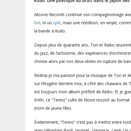
Kudo. Une poétique du bruit dans le Japon des 
Moone Records continue son compagnonnage avec T
live
, ni un
split
, mais une réédition, en vinyle, comm
la bande à Kudo.
Depuis plus de quarante ans, Tori et Reiko œuvrent
du jazz, de l’activisme, des expériences d’orchestres
choisie alors par nos deux idoles en rupture de ban, 
Redirai-je ma passion pour la musique de Tori et de 
sur l’étagère derrière moi, à côté des chawans de Tor
est toujours mon album préféré de Reiko. Et je gu
Enfin, ce “Tenno” culte de Noise ressort au format
(nom de jeune fille).
Évidemment, “Tenno” n’est pas à mettre entre toutes
Jean-Sébastien Bach, propret, classique, carré. Un