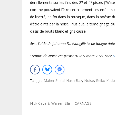
e
e
déraillements sur les fins des 2
et 4
pistes (“Wate
comme pouvaient l’être certainement ces enfants c
de liberté, de foi dans la musique, dans la poésie d
d’être oints par la noise. Plus que le témoignage d’
oasis de bruits blanc et gris cassé.
Avec l’aide de Johanna D., évangélisée de longue date
“Tenno” de Noise est (res)sorti le 9 mars 2021 chez
M
Tagged
Maher Shalal Hash Baz
,
Noise
,
Reiko Kudo
Navigation
Nick Cave & Warren Ellis – CARNAGE
de