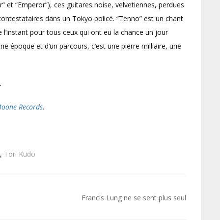
r” et “Emperor”), ces guitares noise, velvetiennes, perdues
ontestataires dans un Tokyo policé. “Tenno” est un chant
e l’instant pour tous ceux qui ont eu la chance un jour
une époque et d’un parcours, c’est une pierre milliaire, une
.
oone Records
.
,
Tori Kudo
Francis Lung ne se sent plus seul