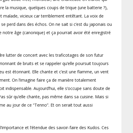
e la musique, quelques coups de trique (une batterie ?),
t malade, vicieux car terriblement entêtant. La voix de
t se perd dans des échos. On ne sait si c’est du japonais ou
e notre âge (canonique) et ça pourrait avoir été enregistré
e lutter de concert avec les traficotages de son futur
ionnant de bruits et se rappeler qu’elle poursuit toujours
u est étonnant. Elle chante et c’est une flamme, un vent
ement. On l’imagine faire ça de manière totalement
soit indispensable. Aujourd’hui, elle s’occupe sans doute de
 Pas sûr qu’elle chante, pas même dans sa cuisine. Mais si
omme au jour de ce “Tenno”. Et on serait tout aussi
l’importance et l’étendue des savoir-faire des Kudos. Ces