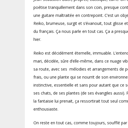
poétise tranquillement dans son coin, presque contr
une guitare maltraitée en contrepoint. C’est un obje
Reiko, brumeuse, surgit et s’évanouit, tout glisse e
du français. Ça nous parle en tout cas. Ça a presqu
hier.
Reiko est décidément éternelle, immuable. L’entendr
mari, décidée, sûre d’elle-même, dans ce nuage vibr
sa route, avec ses mélodies et arrangements de pe
frais, ou une plante qui se nourrit de son environn
instinctive, essentielle et sans pour autant que ce 
ses chats, de ses plantes (de ses évangiles aussi).
la fantaisie lui prenait, ça ressortirait tout seul c
enthousiaste.
On reste en tout cas, comme toujours, soufflé par 