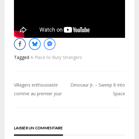
Tagged
A Place to Bury Strangers
Navigation
Villagers enthousiaste
Dinosaur Jr. – Sweep It into
de
comme au premier jour
Space
l’article
LAISSER UN COMMENTAIRE