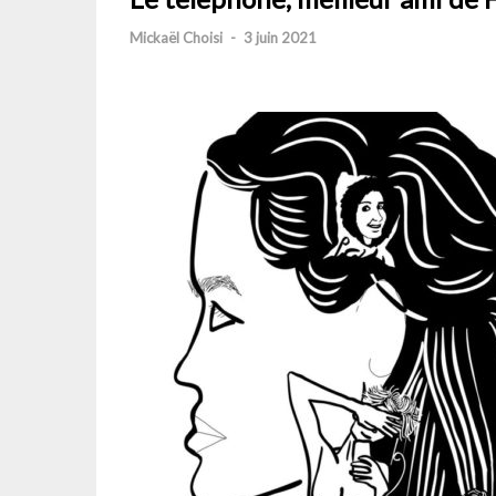
Mickaël Choisi
-
3 juin 2021