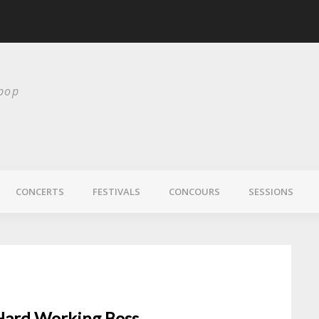
scurité
Laura Veirs bientôt
 pop
CONCERTS
FESTIVALS
CONCOURS
SESSIONS
 Hard Working Boss