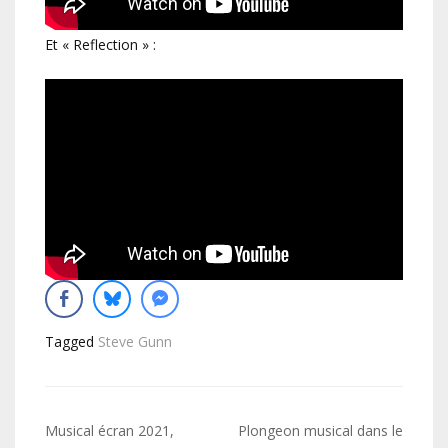
Et « Reflection » :
Tagged
Steve Gunn
Navigation
Musical écran 2021,
Plongeon musical dans le