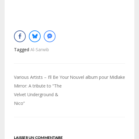
Tagged
Al-Sarwib
Navigation
Various Artists – I’ll Be Your
Nouvel album pour Midlake
de
Mirror: A tribute to “The
Velvet Underground &
l’article
Nico”
LAISSER UN COMMENTAIRE