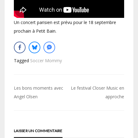
Un concert parisien est prévu pour le 18 septembre
prochain à Petit Bain.
Tagged
Soccer Mommy
Navigation
Les bons moments avec
Le festival Closer Music en
de
Angel Olsen
approche
l’article
LAISSER UN COMMENTAIRE